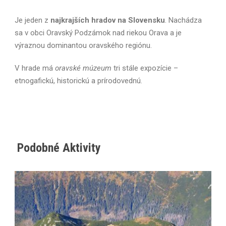
Je jeden z
najkrajších hradov na Slovensku
. Nachádza
sa v obci Oravský Podzámok nad riekou Orava a je
výraznou dominantou oravského regiónu.
V hrade má
oravské múzeum
tri stále expozície –
etnogafickú, historickú a prírodovednú.
Podobné Aktivity