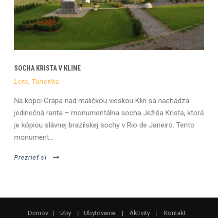
SOCHA KRISTA V KLINE
Leto
,
Turistika
Na kopci Grapa nad maličkou vieskou Klin sa nachádza
jedinečná rarita – monumentálna socha Ježiša Krista, ktorá
je kópiou slávnej brazílskej sochy v Rio de Janeiro. Tento
monument...
Prezrieť si
Domov
|
Izby
|
Ubytovanie
|
Aktivity
|
Kontakt