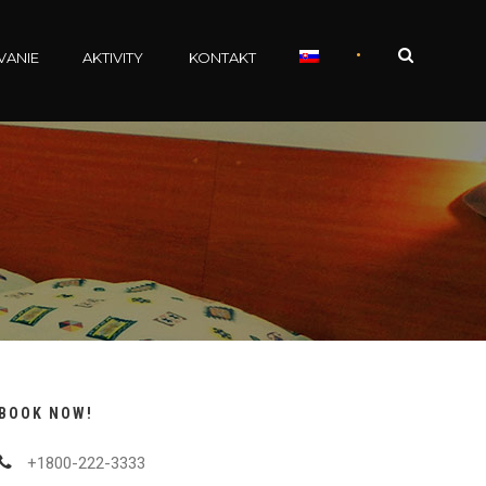
•
VANIE
AKTIVITY
KONTAKT
BOOK NOW!
+1800-222-3333