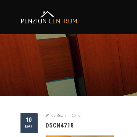
centrum
0
10
DSCN4718
MÁJ