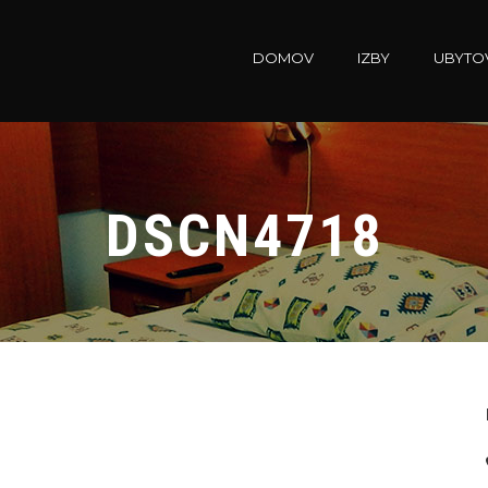
DOMOV
IZBY
UBYTO
DSCN4718